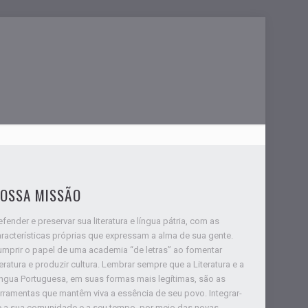
OSSA MISSÃO
fender e preservar sua literatura e língua pátria, com as
racterísticas próprias que expressam a alma de sua gente.
umprir o papel de uma academia “de letras” ao fomentar
teratura e produzir cultura. Lembrar sempre que a Literatura e a
íngua Portuguesa, em suas formas mais legítimas, são as
rramentas que mantêm viva a essência de seu povo. Integrar-
e a sua comunidade e a seu tempo, por meio das novas