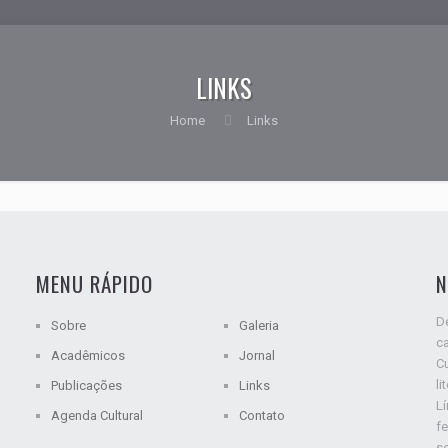
LINKS
Home
Links
MENU RÁPIDO
N
De
Sobre
Galeria
ca
Acadêmicos
Jornal
C
li
Publicações
Links
L
Agenda Cultural
Contato
fe
s