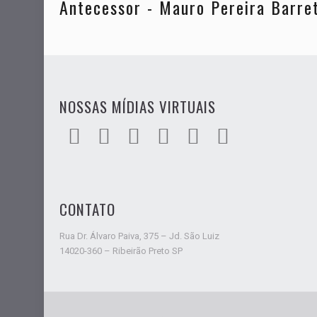
Antecessor - Mauro Pereira Barre
NOSSAS MÍDIAS VIRTUAIS
CONTATO
Rua Dr. Álvaro Paiva, 375 – Jd. São Luiz
14020-360 – Ribeirão Preto SP