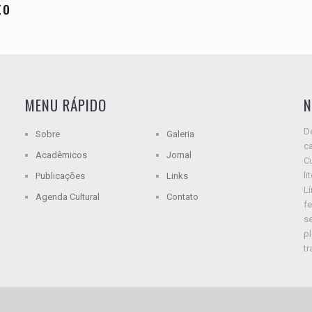
to
MENU RÁPIDO
N
De
Sobre
Galeria
ca
Acadêmicos
Jornal
C
li
Publicações
Links
L
Agenda Cultural
Contato
fe
s
p
tr