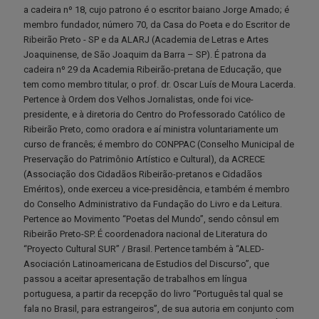
a cadeira nº 18, cujo patrono é o escritor baiano Jorge Amado; é
membro fundador, número 70, da Casa do Poeta e do Escritor de
Ribeirão Preto - SP e da ALARJ (Academia de Letras e Artes
Joaquinense, de São Joaquim da Barra – SP). É patrona da
cadeira nº 29 da Academia Ribeirão-pretana de Educação, que
tem como membro titular, o prof. dr. Oscar Luís de Moura Lacerda.
Pertence à Ordem dos Velhos Jornalistas, onde foi vice-
presidente, e à diretoria do Centro do Professorado Católico de
Ribeirão Preto, como oradora e aí ministra voluntariamente um
curso de francês; é membro do CONPPAC (Conselho Municipal de
Preservação do Patrimônio Artístico e Cultural), da ACRECE
(Associação dos Cidadãos Ribeirão-pretanos e Cidadãos
Eméritos), onde exerceu a vice-presidência, e também é membro
do Conselho Administrativo da Fundação do Livro e da Leitura.
Pertence ao Movimento “Poetas del Mundo”, sendo cônsul em
Ribeirão Preto-SP. É coordenadora nacional de Literatura do
“Proyecto Cultural SUR” / Brasil. Pertence também à “ALED-
Asociación Latinoamericana de Estudios del Discurso”, que
passou a aceitar apresentação de trabalhos em língua
portuguesa, a partir da recepção do livro “Português tal qual se
fala no Brasil, para estrangeiros”, de sua autoria em conjunto com