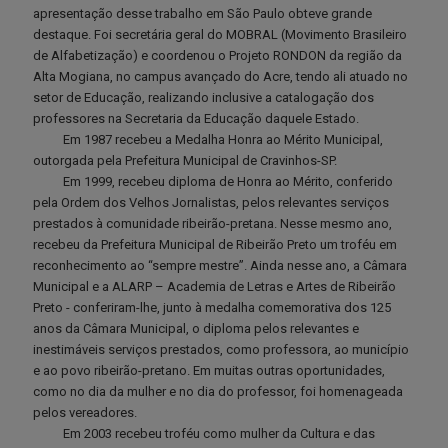
apresentação desse trabalho em São Paulo obteve grande
destaque. Foi secretária geral do MOBRAL (Movimento Brasileiro
de Alfabetização) e coordenou o Projeto RONDON da região da
Alta Mogiana, no campus avançado do Acre, tendo ali atuado no
setor de Educação, realizando inclusive a catalogação dos
professores na Secretaria da Educação daquele Estado.
Em 1987 recebeu a Medalha Honra ao Mérito Municipal,
outorgada pela Prefeitura Municipal de Cravinhos-SP.
Em 1999, recebeu diploma de Honra ao Mérito, conferido
pela Ordem dos Velhos Jornalistas, pelos relevantes serviços
prestados à comunidade ribeirão-pretana. Nesse mesmo ano,
recebeu da Prefeitura Municipal de Ribeirão Preto um troféu em
reconhecimento ao “sempre mestre”. Ainda nesse ano, a Câmara
Municipal e a ALARP – Academia de Letras e Artes de Ribeirão
Preto - conferiram-lhe, junto à medalha comemorativa dos 125
anos da Câmara Municipal, o diploma pelos relevantes e
inestimáveis serviços prestados, como professora, ao município
e ao povo ribeirão-pretano. Em muitas outras oportunidades,
como no dia da mulher e no dia do professor, foi homenageada
pelos vereadores.
Em 2003 recebeu troféu como mulher da Cultura e das