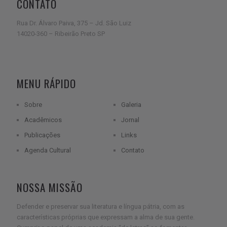
CONTATO
Rua Dr. Álvaro Paiva, 375 – Jd. São Luiz
14020-360 – Ribeirão Preto SP
MENU RÁPIDO
Sobre
Galeria
Acadêmicos
Jornal
Publicações
Links
Agenda Cultural
Contato
NOSSA MISSÃO
Defender e preservar sua literatura e língua pátria, com as
características próprias que expressam a alma de sua gente.