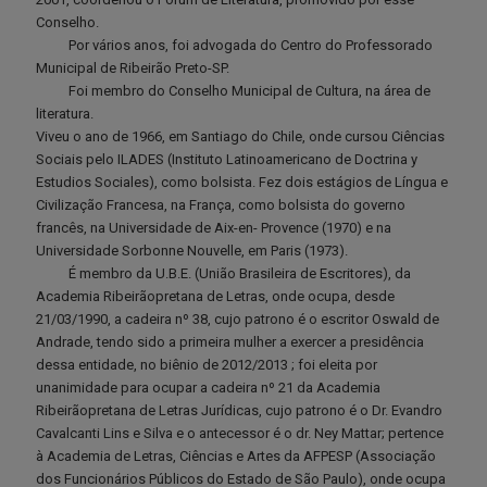
Conselho.
Por vários anos, foi advogada do Centro do Professorado
Municipal de Ribeirão Preto-SP.
Foi membro do Conselho Municipal de Cultura, na área de
literatura.
Viveu o ano de 1966, em Santiago do Chile, onde cursou Ciências
Sociais pelo ILADES (Instituto Latinoamericano de Doctrina y
Estudios Sociales), como bolsista. Fez dois estágios de Língua e
Civilização Francesa, na França, como bolsista do governo
francês, na Universidade de Aix-en- Provence (1970) e na
Universidade Sorbonne Nouvelle, em Paris (1973).
É membro da U.B.E. (União Brasileira de Escritores), da
Academia Ribeirãopretana de Letras, onde ocupa, desde
21/03/1990, a cadeira nº 38, cujo patrono é o escritor Oswald de
Andrade, tendo sido a primeira mulher a exercer a presidência
dessa entidade, no biênio de 2012/2013 ; foi eleita por
unanimidade para ocupar a cadeira nº 21 da Academia
Ribeirãopretana de Letras Jurídicas, cujo patrono é o Dr. Evandro
Cavalcanti Lins e Silva e o antecessor é o dr. Ney Mattar; pertence
à Academia de Letras, Ciências e Artes da AFPESP (Associação
dos Funcionários Públicos do Estado de São Paulo), onde ocupa