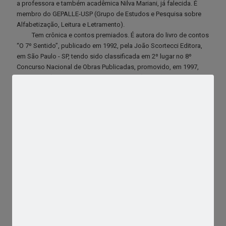
a professora e também acadêmica Nilva Mariani, já falecida. É
membro do GEPALLE-USP (Grupo de Estudos e Pesquisa sobre
Alfabetização, Leitura e Letramento).
Tem crônica e contos premiados. É autora do livro de contos
“O 7º Sentido”, publicado em 1992, pela João Scortecci Editora,
em São Paulo - SP, tendo sido classificada em 2º lugar no 8º
Concurso Nacional de Obras Publicadas, promovido, em 1997,
pela ALECI (Academia de Letras e Ciências) de São Lourenço-MG.
Em coautoria com a Profa. Nilva Mariani, publicou, em 1998, pelo
Centro Universitário “Barão de Mauá”, em Ribeirão Preto - SP, o
livro “Português tal qual se fala no Brasil, para estrangeiros”,
tendo recebido cumprimentos do então Senhor Ministro da
Educação, Prof. Dr. Paulo Renato Souza, por essa obra, já em
segunda edição. Participou de várias antologias de poemas,
publicadas em espanhol, francês e português; também participou
de antologias de contos e de crônicas.
Em outubro de 2000, no Canadá, proferiu palestra na União
dos Escritores de Quebec, sobre Linguística e Criação Literária;
em maio de 2001, realizou palestra sobre a relação
professor/aluno, em Brasília-DF, na Escola Normal modelo de
Ceilândia (cidade satélite); em novembro de 2002, em Barcelona-
Espanha, pronunciou palestra, em espanhol, no Centro Cultural,