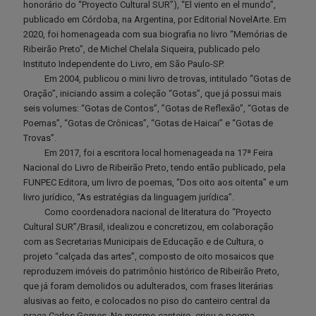
honorário do “Proyecto Cultural SUR”), “El viento en el mundo”,
publicado em Córdoba, na Argentina, por Editorial NovelArte. Em
2020, foi homenageada com sua biografia no livro “Memórias de
Ribeirão Preto”, de Michel Chelala Siqueira, publicado pelo
Instituto Independente do Livro, em São Paulo-SP.
Em 2004, publicou o mini livro de trovas, intitulado “Gotas de
Oração”, iniciando assim a coleção “Gotas”, que já possui mais
seis volumes: “Gotas de Contos”, ”Gotas de Reflexão”, “Gotas de
Poemas”, “Gotas de Crônicas”, “Gotas de Haicai” e “Gotas de
Trovas”.
Em 2017, foi a escritora local homenageada na 17ª Feira
Nacional do Livro de Ribeirão Preto, tendo então publicado, pela
FUNPEC Editora, um livro de poemas, “Dos oito aos oitenta” e um
livro jurídico, “As estratégias da linguagem jurídica”.
Como coordenadora nacional de literatura do “Proyecto
Cultural SUR”/Brasil, idealizou e concretizou, em colaboração
com as Secretarias Municipais de Educação e de Cultura, o
projeto “calçada das artes”, composto de oito mosaicos que
reproduzem imóveis do patrimônio histórico de Ribeirão Preto,
que já foram demolidos ou adulterados, com frases literárias
alusivas ao feito, e colocados no piso do canteiro central da
praça Carlos Gomes. No mesmo canteiro, criou o poema