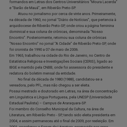
formandos em Letras dos Centros Universitários “Moura Lacerda”
e “Barão de Mauá”, em Ribeirão Preto-SP.
Atuou no jornalismo por cerca de vinte anos. Primeiramente,
na década de 1960, no jornal “Diário de Notícias”, que pertencia à
arquidiocese de Ribeirão Preto-SP, onde criou a página feminina
dominical e sua coluna de crônicas, denominada “Nosso
Encontro”. Posteriormente, retomou sua coluna de crônicas
“Nosso Encontro” no jornal “A Cidade” de Ribeirão Preto-SP, onde
foi cronista de 1990 a 07 de maio de 2006.
Em 1965, trabalhou na cidade do Rio de Janeiro, no Centro de
Estatística Religiosa e Investigações Sociais (CERIS), ligado ao
IBGE e mantido pela CNBB, onde foi assessora do presidente e
redatora do boletim mensal da entidade.
No final da década de 1980 (1988), candidatou-se a
vereadora, pelo PFL, mas não chegou a ser eleita.
Possui mestrado e doutorado em Letras, na área de concentração
em Linguística e Língua Portuguesa, pela UNESP (Universidade
Estadual Paulista) – Campus de Araraquara-SP.
Foi membro do Conselho Municipal da Cultura, na área de
Literatura, em Ribeirão Preto - SP, tendo sido eleita presidenta em
2004, e assim permaneceu até o final de 2009, por reeleição. Em
2001, coordenou o Forum de Literatura, promovido por esse