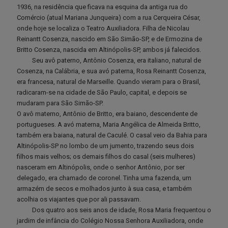
1936, na residência que ficava na esquina da antiga rua do
Comércio (atual Mariana Junqueira) com a rua Cerqueira César,
onde hoje se localiza o Teatro Auxiliadora. Filha de Nicolau
Reinantt Cosenza, nascido em São Simão-SP, e de Ermozina de
Britto Cosenza, nascida em Altinópolis-SP, ambos já falecidos.
Seu avô paterno, Antônio Cosenza, era italiano, natural de
Cosenza, na Calábria, e sua avó paterna, Rosa Reinantt Cosenza,
era francesa, natural de Marseille. Quando vieram para o Brasil,
radicaram-se na cidade de São Paulo, capital, e depois se
mudaram para São Simão-SP.
O avô materno, Antônio de Britto, era baiano, descendente de
portugueses. A avó materna, Maria Angélica de Almeida Britto,
também era baiana, natural de Caculé. O casal veio da Bahia para
Altinópolis-SP no lombo de um jumento, trazendo seus dois
filhos mais velhos; os demais filhos do casal (seis mulheres)
nasceram em Altinópolis, onde o senhor Antônio, por ser
delegado, era chamado de coronel. Tinha uma fazenda, um
armazém de secos e molhados junto à sua casa, e também
acolhia os viajantes que por ali passavam.
Dos quatro aos seis anos de idade, Rosa Maria frequentou o
jardim de infância do Colégio Nossa Senhora Auxiliadora, onde