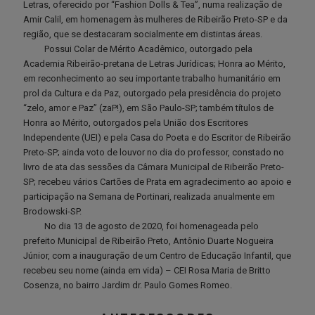
Letras, oferecido por “Fashion Dolls & Tea”, numa realização de
Amir Calil, em homenagem às mulheres de Ribeirão Preto-SP e da
região, que se destacaram socialmente em distintas áreas.
Possui Colar de Mérito Acadêmico, outorgado pela
Academia Ribeirão-pretana de Letras Jurídicas; Honra ao Mérito,
em reconhecimento ao seu importante trabalho humanitário em
prol da Cultura e da Paz, outorgado pela presidência do projeto
“zelo, amor e Paz” (zaP!), em São Paulo-SP; também títulos de
Honra ao Mérito, outorgados pela União dos Escritores
Independente (UEI) e pela Casa do Poeta e do Escritor de Ribeirão
Preto-SP; ainda voto de louvor no dia do professor, constado no
livro de ata das sessões da Câmara Municipal de Ribeirão Preto-
SP; recebeu vários Cartões de Prata em agradecimento ao apoio e
participação na Semana de Portinari, realizada anualmente em
Brodowski-SP.
No dia 13 de agosto de 2020, foi homenageada pelo
prefeito Municipal de Ribeirão Preto, Antônio Duarte Nogueira
Júnior, com a inauguração de um Centro de Educação Infantil, que
recebeu seu nome (ainda em vida) – CEI Rosa Maria de Britto
Cosenza, no bairro Jardim dr. Paulo Gomes Romeo.