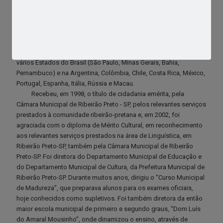
sobre a construção do poema em Carlos Drummond de Andrade,
por ocasião do centenário de seu nascimento – todas pelo
“Proyecto Cultural SUR”. Participou e ainda participa de vários
congressos nacionais e internacionais, com apresentação de
trabalhos de destaque em português, espanhol e francês, em
vários Estados do Brasil (São Paulo, Minas Gerais, Bahia,
Pernambuco) e na Argentina, Colômbia, Chile, Costa Rica, México,
Portugal, Espanha, Itália, Rússia e Macau.
Recebeu, em 1998, o título de cidadania emérita, pela
Câmara Municipal de Ribeirão Preto - SP, pelos relevantes serviços
prestados à comunidade ribeirão-pretana e, em 2002, foi
agraciada com o diploma de Mérito Cultural, em reconhecimento
aos relevantes serviços prestados na área de Linguística, em
Ribeirão Preto-SP, também pela Câmara Municipal de Ribeirão
Preto-SP. Foi diretora do Departamento Municipal de Educação e
do Departamento Municipal de Cultura, da Prefeitura Municipal de
Ribeirão Preto-SP. Durante muitos anos, dirigiu o “Curso Municipal
de Madureza”, que preparava alunos para os exames oficiais,
hoje conhecidos como supletivos. Foi também diretora da então
maior escola municipal de primeiro e segundo graus, “Dom Luís
do Amaral Mousinho”, onde dinamizou o ensino, através de