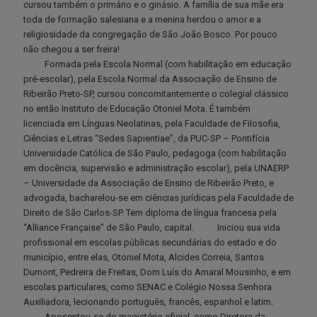
cursou também o primário e o ginásio. A família de sua mãe era
toda de formação salesiana e a menina herdou o amor e a
religiosidade da congregação de São João Bosco. Por pouco
não chegou a ser freira!
Formada pela Escola Normal (com habilitação em educação
pré-escolar), pela Escola Normal da Associação de Ensino de
Ribeirão Preto-SP, cursou concomitantemente o colegial clássico
no então Instituto de Educação Otoniel Mota. É também
licenciada em Línguas Neolatinas, pela Faculdade de Filosofia,
Ciências e Letras “Sedes Sapientiae”, da PUC-SP – Pontifícia
Universidade Católica de São Paulo, pedagoga (com habilitação
em docência, supervisão e administração escolar), pela UNAERP
– Universidade da Associação de Ensino de Ribeirão Preto, e
advogada, bacharelou-se em ciências jurídicas pela Faculdade de
Direito de São Carlos-SP. Tem diploma de língua francesa pela
“Alliance Française” de São Paulo, capital. Iniciou sua vida
profissional em escolas públicas secundárias do estado e do
município, entre elas, Otoniel Mota, Alcides Correia, Santos
Dumont, Pedreira de Freitas, Dom Luís do Amaral Mousinho, e em
escolas particulares, como SENAC e Colégio Nossa Senhora
Auxiliadora, lecionando português, francês, espanhol e latim.
Aposentou-se do magistério oficial, como Diretora da