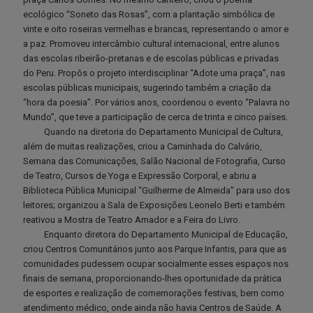
ecológico “Soneto das Rosas”, com a plantação simbólica de
vinte e oito roseiras vermelhas e brancas, representando o amor e
a paz. Promoveu intercâmbio cultural internacional, entre alunos
das escolas ribeirão-pretanas e de escolas públicas e privadas
do Peru. Propôs o projeto interdisciplinar “Adote uma praça”, nas
escolas públicas municipais, sugerindo também a criação da
“hora da poesia”. Por vários anos, coordenou o evento “Palavra no
Mundo”, que teve a participação de cerca de trinta e cinco países.
Quando na diretoria do Departamento Municipal de Cultura,
além de muitas realizações, criou a Caminhada do Calvário,
Semana das Comunicações, Salão Nacional de Fotografia, Curso
de Teatro, Cursos de Yoga e Expressão Corporal, e abriu a
Biblioteca Pública Municipal “Guilherme de Almeida” para uso dos
leitores; organizou a Sala de Exposições Leonelo Berti e também
reativou a Mostra de Teatro Amador e a Feira do Livro.
Enquanto diretora do Departamento Municipal de Educação,
criou Centros Comunitários junto aos Parque Infantis, para que as
comunidades pudessem ocupar socialmente esses espaços nos
finais de semana, proporcionando-lhes oportunidade da prática
de esportes e realização de comemorações festivas, bem como
atendimento médico, onde ainda não havia Centros de Saúde. A