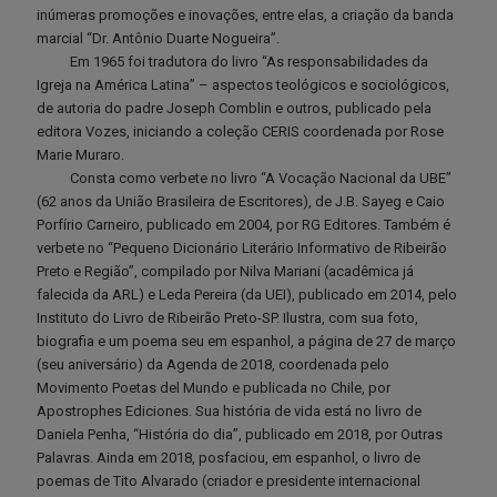
inúmeras promoções e inovações, entre elas, a criação da banda
marcial “Dr. Antônio Duarte Nogueira”.
Em 1965 foi tradutora do livro “As responsabilidades da
Igreja na América Latina” – aspectos teológicos e sociológicos,
de autoria do padre Joseph Comblin e outros, publicado pela
editora Vozes, iniciando a coleção CERIS coordenada por Rose
Marie Muraro.
Consta como verbete no livro “A Vocação Nacional da UBE”
(62 anos da União Brasileira de Escritores), de J.B. Sayeg e Caio
Porfírio Carneiro, publicado em 2004, por RG Editores. Também é
verbete no “Pequeno Dicionário Literário Informativo de Ribeirão
Preto e Região”, compilado por Nilva Mariani (acadêmica já
falecida da ARL) e Leda Pereira (da UEI), publicado em 2014, pelo
Instituto do Livro de Ribeirão Preto-SP. Ilustra, com sua foto,
biografia e um poema seu em espanhol, a página de 27 de março
(seu aniversário) da Agenda de 2018, coordenada pelo
Movimento Poetas del Mundo e publicada no Chile, por
Apostrophes Ediciones. Sua história de vida está no livro de
Daniela Penha, “História do dia”, publicado em 2018, por Outras
Palavras. Ainda em 2018, posfaciou, em espanhol, o livro de
poemas de Tito Alvarado (criador e presidente internacional