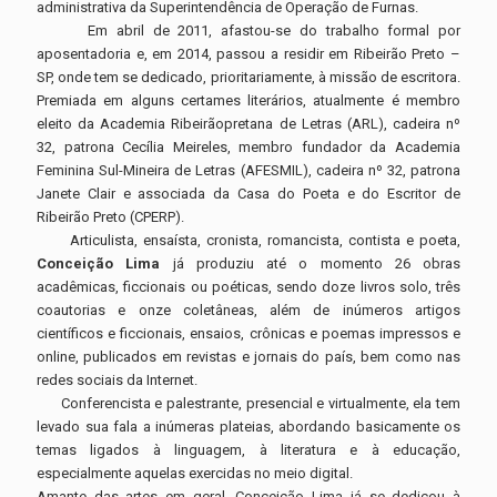
administrativa da Superintendência de Operação de Furnas.
Em abril de 2011, afastou-se do trabalho formal por
aposentadoria e, em 2014, passou a residir em Ribeirão Preto –
SP, onde tem se dedicado, prioritariamente, à missão de escritora.
Premiada em alguns certames literários, atualmente é membro
eleito da Academia Ribeirãopretana de Letras (ARL), cadeira nº
32, patrona Cecília Meireles, membro fundador da Academia
Feminina Sul-Mineira de Letras (AFESMIL), cadeira nº 32, patrona
Janete Clair e associada da Casa do Poeta e do Escritor de
Ribeirão Preto (CPERP).
Articulista, ensaísta, cronista, romancista, contista e poeta,
Conceição Lima
já produziu até o momento 26 obras
acadêmicas, ficcionais ou poéticas, sendo doze livros solo, três
coautorias e onze coletâneas, além de inúmeros artigos
científicos e ficcionais, ensaios, crônicas e poemas impressos e
online, publicados em revistas e jornais do país, bem como nas
redes sociais da Internet.
Conferencista e palestrante, presencial e virtualmente, ela tem
levado sua fala a inúmeras plateias, abordando basicamente os
temas ligados à linguagem, à literatura e à educação,
especialmente aquelas exercidas no meio digital.
Amante das artes em geral, Conceição Lima já se dedicou à