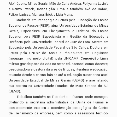
Alpinópolis, Minas Gerais. Mãe de Carla Andrea, Pollyanna Lavínia
e Renzo Patrick,
Conceição Lima
é também avó de Rafael,
Felipe, Larissa, Mariana, Érick e Lívia Maria.
Graduada em Pedagogia e Letras pela Fundação de Ensino
Superior de Passos (FESP), atual Universidade Estadual de Minas
Gerais, Especialista em Planejamento e Didática do Ensino
Superior pela FESP, Especialista em Gestão da Educação a
Distância pela Universidade Federal de Juiz de Fora, Mestre em
Educação pela Universidade Federal de São Carlos, Doutora em
Letras pela UNESP de Assis e Pós-doutora em Linguística
(linguagem no meio digital) pela UNICAMP,
Conceição Lima
militou grande parte da vida no setor educacional como docente,
pesquisadora e gestora da área de línguas, literatura e educação,
atuando desde o ensino básico até a educação superior na atual
Universidade Estadual de Minas Gerais (UEMG) e arrematando
sua carreira na Universidade Estadual de Mato Grosso do Sul
(UEMS).
Trabalhou também na Eletrobrás – Furnas, onde começou
chefiando a secretaria administrativa da Usina de Furnas e,
posteriormente, exerceu a coordenação pedagógica do Centro
de Treinamento da empresa, bem como a assessoria técnico-