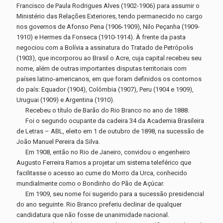
Francisco de Paula Rodrigues Alves (1902-1906) para assumir o
Ministério das Relações Exteriores, tendo permanecido no cargo
nos governos de Afonso Pena (1906-1909), Nilo Peçanha (1909-
1910) e Hermes da Fonseca (1910-1914). À frente da pasta
negociou com a Bolívia a assinatura do Tratado de Petrópolis
(1903), que incorporou ao Brasil o Acre, cuja capital recebeu seu
nome, além de outras importantes disputas territoriais com
países latino-americanos, em que foram definidos os contornos
do país: Equador (1904), Colômbia (1907), Peru (1904 e 1909),
Uruguai (1909) e Argentina (1910).
Recebeu o título de Barão do Rio Branco no ano de 1888.
Foi o segundo ocupante da cadeira 34 da Academia Brasileira
de Letras – ABL, eleito em 1 de outubro de 1898, na sucessão de
João Manuel Pereira da Silva.
Em 1908, então no Rio de Janeiro, convidou o engenheiro
Augusto Ferreira Ramos a projetar um sistema teleférico que
facilitasse o acesso ao cume do Morro da Urca, conhecido
mundialmente como o Bondinho do Pão de Açúcar.
Em 1909, seu nome foi sugerido para a sucessão presidencial
do ano seguinte. Rio Branco preferiu declinar de qualquer
candidatura que não fosse de unanimidade nacional.