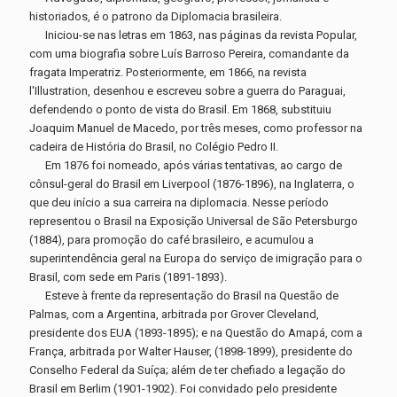
historiados, é o patrono da Diplomacia brasileira.
Iniciou-se nas letras em 1863, nas páginas da revista Popular,
com uma biografia sobre Luís Barroso Pereira, comandante da
fragata Imperatriz. Posteriormente, em 1866, na revista
l'Illustration, desenhou e escreveu sobre a guerra do Paraguai,
defendendo o ponto de vista do Brasil. Em 1868, substituiu
Joaquim Manuel de Macedo, por três meses, como professor na
cadeira de História do Brasil, no Colégio Pedro II.
Em 1876 foi nomeado, após várias tentativas, ao cargo de
cônsul-geral do Brasil em Liverpool (1876-1896), na Inglaterra, o
que deu início a sua carreira na diplomacia. Nesse período
representou o Brasil na Exposição Universal de São Petersburgo
(1884), para promoção do café brasileiro, e acumulou a
superintendência geral na Europa do serviço de imigração para o
Brasil, com sede em Paris (1891-1893).
Esteve à frente da representação do Brasil na Questão de
Palmas, com a Argentina, arbitrada por Grover Cleveland,
presidente dos EUA (1893-1895); e na Questão do Amapá, com a
França, arbitrada por Walter Hauser, (1898-1899), presidente do
Conselho Federal da Suíça; além de ter chefiado a legação do
Brasil em Berlim (1901-1902). Foi convidado pelo presidente