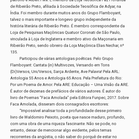
de Ribeirão Preto, afiliada à Sociedade Teosófica de Adyar, na
Índia. Foi membro durante muitos anos do Grupo Flamboyant,
talvez o mais importante e longevo grupo independente da
história literária de Ribeirão Preto. É membro correspondente da
Loja de Pesquisas Maçônicas Quatuor Coronati de São Paulo,
vinculada à Loja de Inglaterra e membro ativo da Maçonaria em
Ribeirão Preto, sendo obreiro da Loja Maçônica Elias Nechar, nº
135.
Participou de várias antologias poéticas. Pelo Grupo
Flamboyant: Cantata (in) Multivozes, Versando em Tons
(Di)Versos, Uni/Versos, Sarça Ardente, Ave Palavra! Pela ARL:
Antologia 55 Anos e Antologia 65 Anos. Pela Prefeitura do Rio:
Por um Poema de Amor. Pela ARE: Educação – Uma Visão da ARE.
É autor de dezenas de prefácios de vários autores. É autor do
livro de Poemas “Faca Amolada” pela Editora Funpec, 2017. Sobre
Faca Amolada, disseram dois consagrados escritores:
“Impossível analisar toda a profundidade desse primeiro
livro de Waldomiro Peixoto, poeta que nasce maduro, profundo,
com uma obra de uma riqueza fascinante. Não se pode, no
entanto, deixar de mencionar algo evidente, pelos temas
recorrentes da angústia, o não saber do porquê de estar no