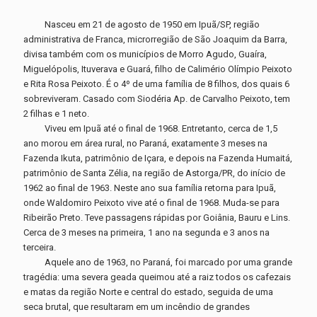
Nasceu em 21 de agosto de 1950 em Ipuã/SP, região
administrativa de Franca, microrregião de São Joaquim da Barra,
divisa também com os municípios de Morro Agudo, Guaíra,
Miguelópolis, Ituverava e Guará, filho de Calimério Olímpio Peixoto
e Rita Rosa Peixoto. É o 4º de uma família de 8 filhos, dos quais 6
sobreviveram. Casado com Siodéria Ap. de Carvalho Peixoto, tem
2 filhas e 1 neto.
Viveu em Ipuã até o final de 1968. Entretanto, cerca de 1,5
ano morou em área rural, no Paraná, exatamente 3 meses na
Fazenda Ikuta, patrimônio de Içara, e depois na Fazenda Humaitá,
patrimônio de Santa Zélia, na região de Astorga/PR, do início de
1962 ao final de 1963. Neste ano sua família retorna para Ipuã,
onde Waldomiro Peixoto vive até o final de 1968. Muda-se para
Ribeirão Preto. Teve passagens rápidas por Goiânia, Bauru e Lins.
Cerca de 3 meses na primeira, 1 ano na segunda e 3 anos na
terceira.
Aquele ano de 1963, no Paraná, foi marcado por uma grande
tragédia: uma severa geada queimou até a raiz todos os cafezais
e matas da região Norte e central do estado, seguida de uma
seca brutal, que resultaram em um incêndio de grandes