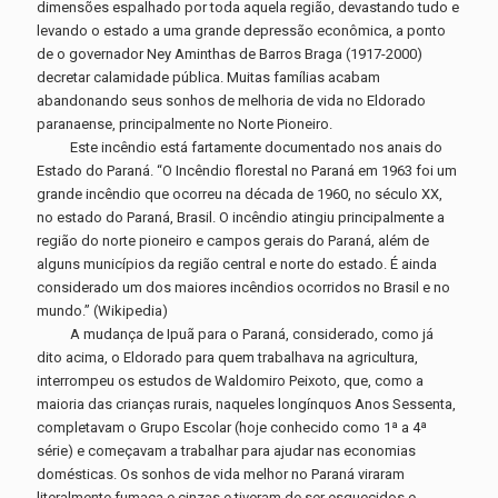
dimensões espalhado por toda aquela região, devastando tudo e
levando o estado a uma grande depressão econômica, a ponto
de o governador Ney Aminthas de Barros Braga (1917-2000)
decretar calamidade pública. Muitas famílias acabam
abandonando seus sonhos de melhoria de vida no Eldorado
paranaense, principalmente no Norte Pioneiro.
Este incêndio está fartamente documentado nos anais do
Estado do Paraná. “O Incêndio florestal no Paraná em 1963 foi um
grande incêndio que ocorreu na década de 1960, no século XX,
no estado do Paraná, Brasil. O incêndio atingiu principalmente a
região do norte pioneiro e campos gerais do Paraná, além de
alguns municípios da região central e norte do estado. É ainda
considerado um dos maiores incêndios ocorridos no Brasil e no
mundo.” (Wikipedia)
A mudança de Ipuã para o Paraná, considerado, como já
dito acima, o Eldorado para quem trabalhava na agricultura,
interrompeu os estudos de Waldomiro Peixoto, que, como a
maioria das crianças rurais, naqueles longínquos Anos Sessenta,
completavam o Grupo Escolar (hoje conhecido como 1ª a 4ª
série) e começavam a trabalhar para ajudar nas economias
domésticas. Os sonhos de vida melhor no Paraná viraram
literalmente fumaça e cinzas e tiveram de ser esquecidos e