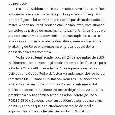
de professor.
Em 2017, Waldomiro Peixoto – tendo acumulado experiência
em vendas e assistência técnica por longos anos no segmento
odontológico – foi convidado para participar da implantação da
marca Woson no Brasil, sediada em Ribeirão Preto, com atuação
em todos os países de língua latina, na Latino-América. O que era
para ser uma atividade provisória – apenas implantar a marca –
acabou se alongando e, até os dias atuais, exerce a função de
Marketing de Relacionamentos na empresa, depois de ter
passado pela área comercial.
Voltando ao tema acadêmico, em 24 de novembro de 2000,
Waldomiro Peixoto, mesmo já residindo em Marília, foi eleito para
a Cadeira 22, da ARL – Academia Ribeirãopretana de Letras –
cujo patrono é João Pedro da Veiga Miranda, autor dos célebres
romances Mau Olhado e Os Irmãos Siamezes – sucedendo o
eminente acadêmico Paulo Gomes Romeo, conforme edital
publicado no diário A Cidade, no dia 08 de junho de 2000, sob a
presidência do Acadêmico Antonio Carlos Tórtoro (anúncio
708285-08-06). Conseguiu ser um acadêmico assíduo até o final
de 2005, após os quais as atividades na região de Marília
impossibilitaram a sua frequência regular no Sodalício.