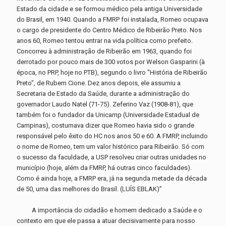
Estado da cidade e se formou médico pela antiga Universidade
do Brasil, em 1940. Quando a FMRP foi instalada, Romeo ocupava
o cargo de presidente do Centro Médico de Ribeirão Preto. Nos
anos 60, Romeo tentou entrar na vida política como prefeito.
Concorreu à administração de Ribeirão em 1963, quando foi
derrotado por pouco mais de 300 votos por Welson Gasparini (à
época, no PRP, hoje no PTB), segundo o livro "História de Ribeirão
Preto", de Rubem Cione. Dez anos depois, ele assumiu a
Secretaria de Estado da Saúde, durante a administração do
governador Laudo Natel (71-75). Zeferino Vaz (1908-81), que
também foi o fundador da Unicamp (Universidade Estadual de
Campinas), costumava dizer que Romeo havia sido o grande
responsável pelo êxito do HC nos anos 50 e 60. A FMRP, incluindo
o nome de Romeo, tem um valor histórico para Ribeirão. Só com
o sucesso da faculdade, a USP resolveu criar outras unidades no
município (hoje, além da FMRP, há outras cinco faculdades).
Como é ainda hoje, a FMRP era, já na segunda metade da década
de 50, uma das melhores do Brasil. (LUÍS EBLAK)”
A importância do cidadão e homem dedicado a Saúde e o
contexto em que ele passa a atuar decisivamente para nosso