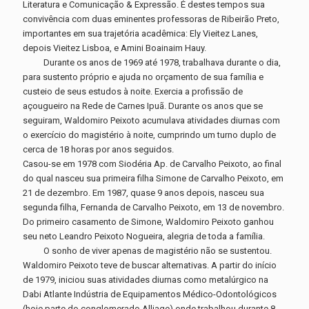
Literatura e Comunicação & Expressão. É destes tempos sua
convivência com duas eminentes professoras de Ribeirão Preto,
importantes em sua trajetória acadêmica: Ely Vieitez Lanes,
depois Vieitez Lisboa, e Amini Boainaim Hauy.
Durante os anos de 1969 até 1978, trabalhava durante o dia,
para sustento próprio e ajuda no orçamento de sua família e
custeio de seus estudos à noite. Exercia a profissão de
açougueiro na Rede de Carnes Ipuã. Durante os anos que se
seguiram, Waldomiro Peixoto acumulava atividades diurnas com
o exercício do magistério à noite, cumprindo um turno duplo de
cerca de 18 horas por anos seguidos.
Casou-se em 1978 com Siodéria Ap. de Carvalho Peixoto, ao final
do qual nasceu sua primeira filha Simone de Carvalho Peixoto, em
21 de dezembro. Em 1987, quase 9 anos depois, nasceu sua
segunda filha, Fernanda de Carvalho Peixoto, em 13 de novembro.
Do primeiro casamento de Simone, Waldomiro Peixoto ganhou
seu neto Leandro Peixoto Nogueira, alegria de toda a família.
O sonho de viver apenas de magistério não se sustentou.
Waldomiro Peixoto teve de buscar alternativas. A partir do início
de 1979, iniciou suas atividades diurnas como metalúrgico na
Dabi Atlante Indústria de Equipamentos Médico-Odontológicos
(hoje parte do conglomerado Alliage) onde trabalhou durante 8