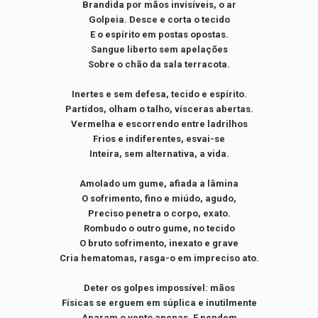
Brandida por mãos invisíveis, o ar
Golpeia. Desce e corta o tecido
E o espírito em postas opostas.
Sangue liberto sem apelações
Sobre o chão da sala terracota.
Inertes e sem defesa, tecido e espírito.
Partidos, olham o talho, vísceras abertas.
Vermelha e escorrendo entre ladrilhos
Frios e indiferentes, esvai-se
Inteira, sem alternativa, a vida.
Amolado um gume, afiada a lâmina
O sofrimento, fino e miúdo, agudo,
Preciso penetra o corpo, exato.
Rombudo o outro gume, no tecido
O bruto sofrimento, inexato e grave
Cria hematomas, rasga-o em impreciso ato.
Deter os golpes impossível: mãos
Físicas se erguem em súplica e inutilmente
Aparam o vento apenas. E pendem