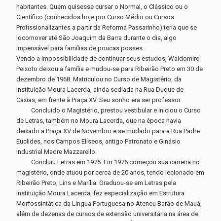
habitantes. Quem quisesse cursar o Normal, o Clássico ou o
Científico (conhecidos hoje por Curso Médio ou Cursos
Profissionalizantes a partir da Reforma Passarinho) teria que se
locomover até São Joaquim da Barra durante o dia, algo
impensável para famílias de poucas posses.
Vendo a impossibilidade de continuar seus estudos, Waldomiro
Peixoto deixou a família e mudou-se para Ribeirão Preto em 30 de
dezembro de 1968. Matriculou no Curso de Magistério, da
Instituição Moura Lacerda, ainda sediada na Rua Duque de
Caxias, em frente à Praça XV. Seu sonho era ser professor.
Concluído o Magistério, prestou vestibular e iniciou o Curso
de Letras, também no Moura Lacerda, que na época havia
deixado a Praça XV de Novembro e se mudado para a Rua Padre
Euclides, nos Campos Elíseos, antigo Patronato e Ginásio
Industrial Madre Mazzarello.
Concluiu Letras em 1975. Em 1976 começou sua carreira no
magistério, onde atuou por cerca de 20 anos, tendo lecionado em
Ribeirão Preto, Lins e Marília. Graduou-se em Letras pela
instituição Moura Lacerda, fez especialização em Estrutura
Morfossintática da Língua Portuguesa no Ateneu Barão de Mauá,
além de dezenas de cursos de extensão universitária na área de