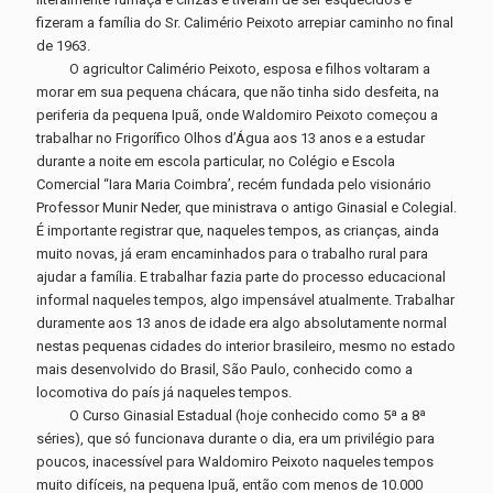
fizeram a família do Sr. Calimério Peixoto arrepiar caminho no final
de 1963.
O agricultor Calimério Peixoto, esposa e filhos voltaram a
morar em sua pequena chácara, que não tinha sido desfeita, na
periferia da pequena Ipuã, onde Waldomiro Peixoto começou a
trabalhar no Frigorífico Olhos d’Água aos 13 anos e a estudar
durante a noite em escola particular, no Colégio e Escola
Comercial “Iara Maria Coimbra’, recém fundada pelo visionário
Professor Munir Neder, que ministrava o antigo Ginasial e Colegial.
É importante registrar que, naqueles tempos, as crianças, ainda
muito novas, já eram encaminhados para o trabalho rural para
ajudar a família. E trabalhar fazia parte do processo educacional
informal naqueles tempos, algo impensável atualmente. Trabalhar
duramente aos 13 anos de idade era algo absolutamente normal
nestas pequenas cidades do interior brasileiro, mesmo no estado
mais desenvolvido do Brasil, São Paulo, conhecido como a
locomotiva do país já naqueles tempos.
O Curso Ginasial Estadual (hoje conhecido como 5ª a 8ª
séries), que só funcionava durante o dia, era um privilégio para
poucos, inacessível para Waldomiro Peixoto naqueles tempos
muito difíceis, na pequena Ipuã, então com menos de 10.000