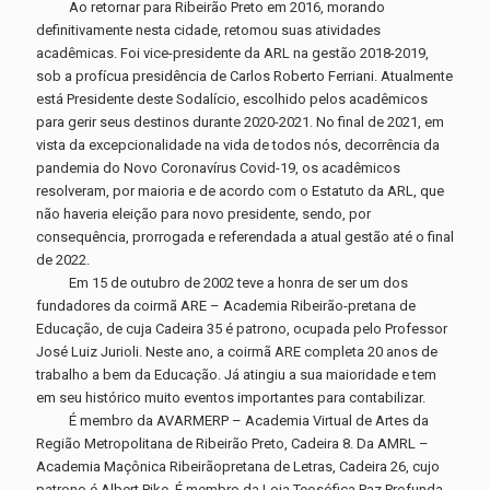
Ao retornar para Ribeirão Preto em 2016, morando
definitivamente nesta cidade, retomou suas atividades
acadêmicas. Foi vice-presidente da ARL na gestão 2018-2019,
sob a profícua presidência de Carlos Roberto Ferriani. Atualmente
está Presidente deste Sodalício, escolhido pelos acadêmicos
para gerir seus destinos durante 2020-2021. No final de 2021, em
vista da excepcionalidade na vida de todos nós, decorrência da
pandemia do Novo Coronavírus Covid-19, os acadêmicos
resolveram, por maioria e de acordo com o Estatuto da ARL, que
não haveria eleição para novo presidente, sendo, por
consequência, prorrogada e referendada a atual gestão até o final
de 2022.
Em 15 de outubro de 2002 teve a honra de ser um dos
fundadores da coirmã ARE – Academia Ribeirão-pretana de
Educação, de cuja Cadeira 35 é patrono, ocupada pelo Professor
José Luiz Jurioli. Neste ano, a coirmã ARE completa 20 anos de
trabalho a bem da Educação. Já atingiu a sua maioridade e tem
em seu histórico muito eventos importantes para contabilizar.
É membro da AVARMERP – Academia Virtual de Artes da
Região Metropolitana de Ribeirão Preto, Cadeira 8. Da AMRL –
Academia Maçônica Ribeirãopretana de Letras, Cadeira 26, cujo
patrono é Albert Pike. É membro da Loja Teosófica Paz Profunda