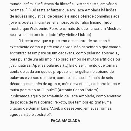
mundo, enfim, a influência da filosofia Existencialista, em vários
poemas. (...) Só resta enfatizar que em Faca Amolada há lições
de riqueza linguística, de ousadia e ainda oferece conselhos aos
jovens poetas iniciantes, enamorados do falso lirismo. Tudo
mostra que Waldomiro Peixoto é, mais do que nunca, um Mestre e
seu livro, uma preciosidade.” (Ely Vieitez Lisboa)
“Li, certa vez, que o percurso de um livro de poemas é
exatamente como o percurso da vida: não sabemos o que vamos
encontrar, se um pete ou um cadáver. É como pular no abismo. E,
para pular de um abismo, não precisamos de muitos artifícios ou
justificativas. Apenas pulamos. (...) Eis o sentimento que tomará
conta de cada um que se propuser a mergulhar no abismo de
palavras e versos de quem, como eu, nasceu há mais de seis
décadas, num mês de agosto, mês de ventania, cachorro louco e
muita poeira no ar. Eu pulei." (Antonio Carlos Tórtoro).
Publicamos aqui o poema-título de Faca Amolada, como aperitivo
da poética de Waldomiro Peixoto, que tem por epígrafe uma
citação de Osman Lins: “Abel: o desespero, em suas formas
agudas, não é abstrato.”:
FACA AMOLADA