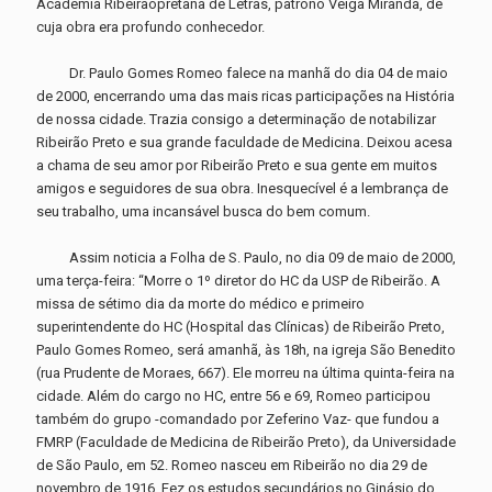
Academia Ribeirãopretana de Letras, patrono Veiga Miranda, de
cuja obra era profundo conhecedor.
Dr. Paulo Gomes Romeo falece na manhã do dia 04 de maio
de 2000, encerrando uma das mais ricas participações na História
de nossa cidade. Trazia consigo a determinação de notabilizar
Ribeirão Preto e sua grande faculdade de Medicina. Deixou acesa
a chama de seu amor por Ribeirão Preto e sua gente em muitos
amigos e seguidores de sua obra. Inesquecível é a lembrança de
seu trabalho, uma incansável busca do bem comum.
Assim noticia a Folha de S. Paulo, no dia 09 de maio de 2000,
uma terça-feira: “Morre o 1º diretor do HC da USP de Ribeirão. A
missa de sétimo dia da morte do médico e primeiro
superintendente do HC (Hospital das Clínicas) de Ribeirão Preto,
Paulo Gomes Romeo, será amanhã, às 18h, na igreja São Benedito
(rua Prudente de Moraes, 667). Ele morreu na última quinta-feira na
cidade. Além do cargo no HC, entre 56 e 69, Romeo participou
também do grupo -comandado por Zeferino Vaz- que fundou a
FMRP (Faculdade de Medicina de Ribeirão Preto), da Universidade
de São Paulo, em 52. Romeo nasceu em Ribeirão no dia 29 de
novembro de 1916. Fez os estudos secundários no Ginásio do